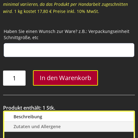
minimal variieren, da das Produkt per Handarbeit zugeschnitten
wird.
1 kg kostet 17,80 € Preise inkl. 10% MwSt.
Haben Sie einen Wunsch zur Ware? z.B.: Verpackungseinheit
Schnittgröße, etc
Kotelett
In den Warenkorb
kurz
Menge
Produkt enthält: 1
Stk.
Beschreibung
Zutaten und Allergene