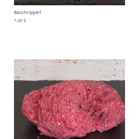
Bauchripperl
1,48
€
inkl. 10 % MwSt.
Produkt enthält: 100
g