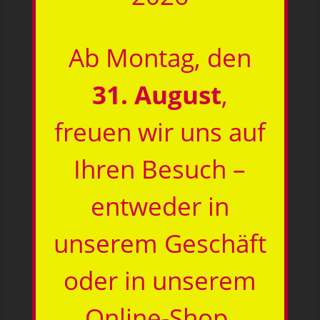
Ab Montag, den
31. August
,
freuen wir uns auf
Ihren Besuch –
entweder in
unserem Geschäft
oder in unserem
Online-Shop.