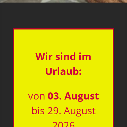
Wir sind im
Urlaub:
von
03. August
bis 29. August
2026