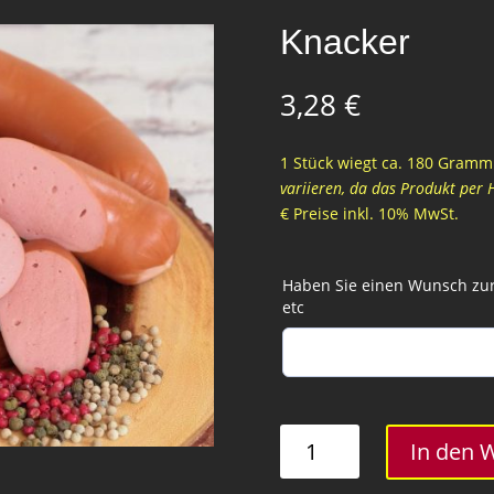
Knacker
3,28
€
1 Stück wiegt ca. 180 Gramm 
variieren, da das Produkt per 
€ Preise inkl. 10% MwSt.
Haben Sie einen Wunsch zur 
etc
Knacker
In den 
Menge