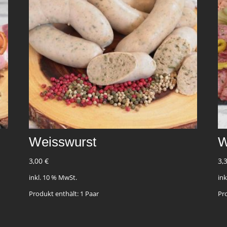
Weisswurst
W
3,00
€
3,
inkl. 10 % MwSt.
in
Produkt enthält: 1
Paar
Pr