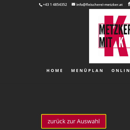
+43 1 4854352
info@fleischerei-metzker.at
HOME
MENÜPLAN
ONLI
zurück zur Auswahl