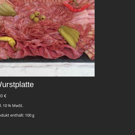
urstplatte
30
€
kl. 10 % MwSt.
odukt enthält: 100
g