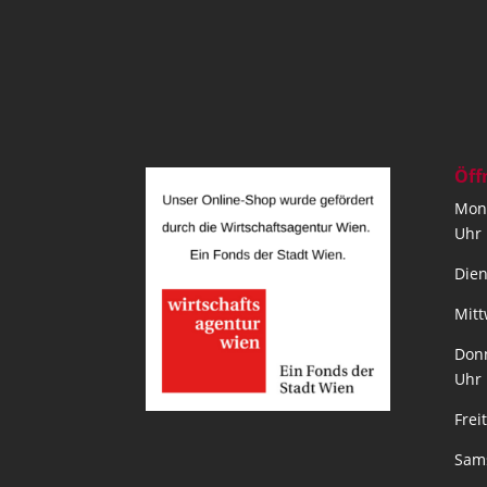
Öff
Mont
Uhr
Dien
Mitt
Donn
Uhr
Frei
Sams