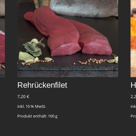
Rehrückenfilet
H
7,20
€
2,
inkl. 10 % MwSt.
in
Produkt enthält: 100
g
Pr