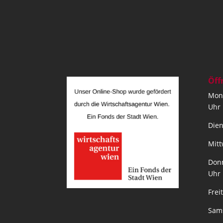
Öff
Mont
Uhr
Dien
Mitt
Donn
Uhr
Frei
Sams