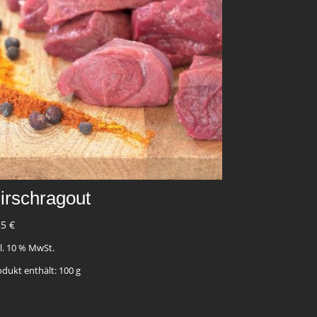
irschragout
25
€
kl. 10 % MwSt.
odukt enthält: 100
g