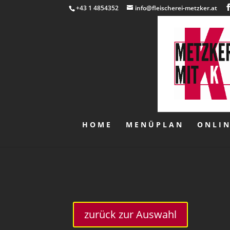
+43 1 4854352
info@fleischerei-metzker.at
HOME
MENÜPLAN
ONLI
zurück zur Auswahl