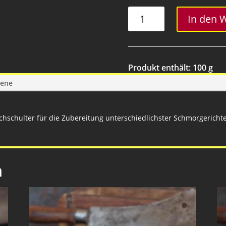
Hirschragout
In den 
Menge
Produkt enthält: 100
g
gene
schschulter für die Zubereitung unterschiedlichster Schmorgerichte
n