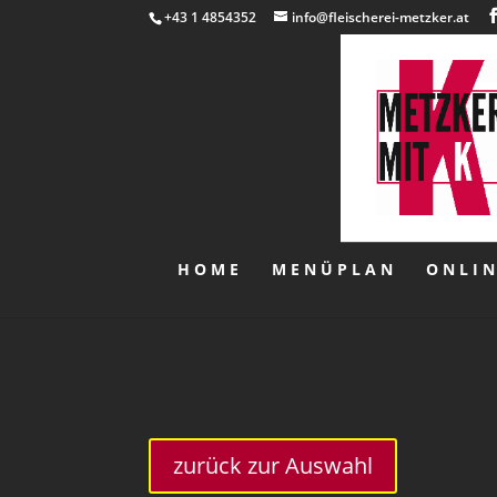
+43 1 4854352
info@fleischerei-metzker.at
HOME
MENÜPLAN
ONLI
zurück zur Auswahl