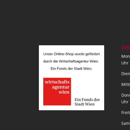
Öff
Mont
Uhr
Dien
Mitt
Donn
Uhr
Frei
Sams