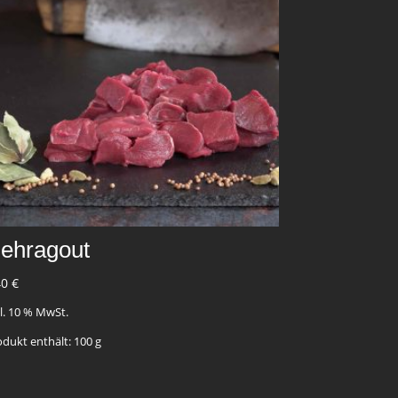
ehragout
40
€
kl. 10 % MwSt.
odukt enthält: 100
g