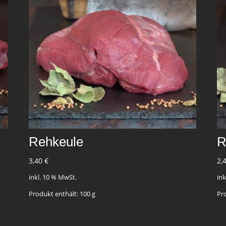
Rehkeule
R
3,40
€
2,
inkl. 10 % MwSt.
in
Produkt enthält: 100
g
Pr