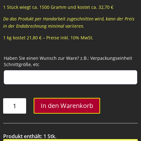
1 Stück wiegt ca. 1500 Gramm und kostet ca. 32,70 €
Da das Produkt per Handarbeit zugeschnitten wird, kann der Preis
in der Endabrechnung minimal variieren.
1 kg kostet 21,80 € – Preise inkl. 10% MwSt.
Haben Sie einen Wunsch zur Ware? z.B.: Verpackungseinheit
Schnittgröße, etc
geselchte
In den Warenkorb
Rindszunge
-
1500
Gramm
Produkt enthält: 1
Stk.
Menge