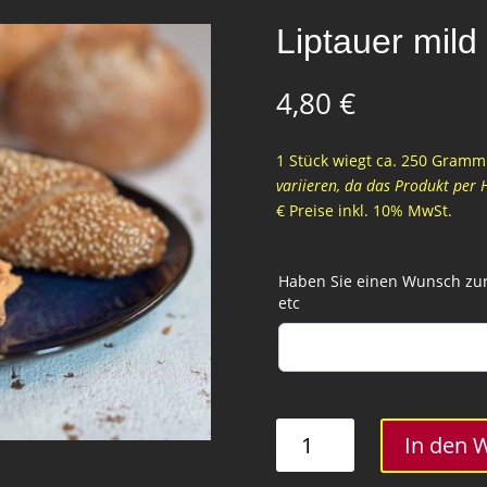
Liptauer mild
4,80
€
1 Stück wiegt ca. 250 Gramm 
variieren, da das Produkt per 
€ Preise inkl. 10% MwSt.
Haben Sie einen Wunsch zur 
etc
Liptauer
In den 
mild
Menge