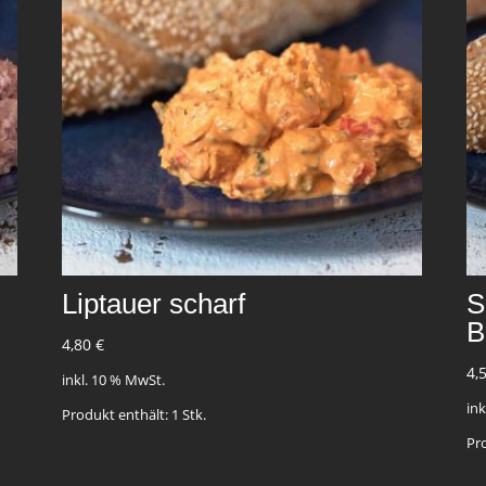
Liptauer scharf
S
B
4,80
€
4,
inkl. 10 % MwSt.
in
Produkt enthält: 1
Stk.
Pr