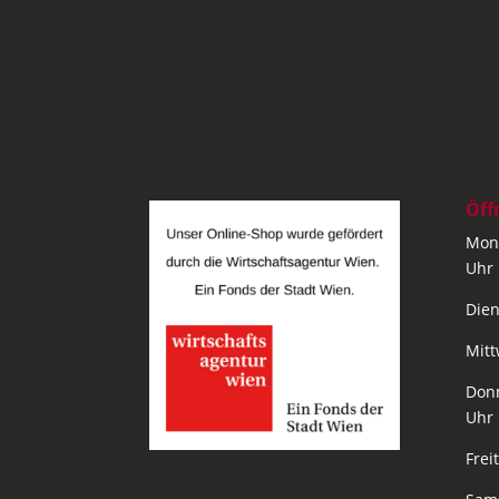
Öff
Mont
Uhr
Dien
Mitt
Donn
Uhr
Frei