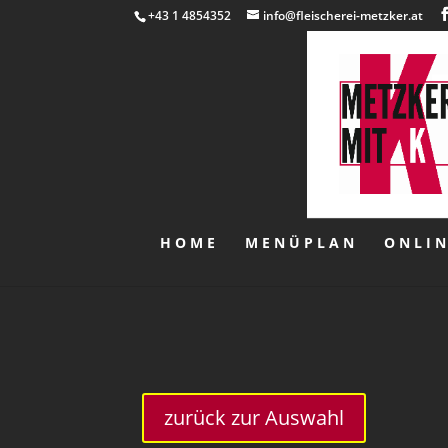
+43 1 4854352
info@fleischerei-metzker.at
HOME
MENÜPLAN
ONLI
zurück zur Auswahl