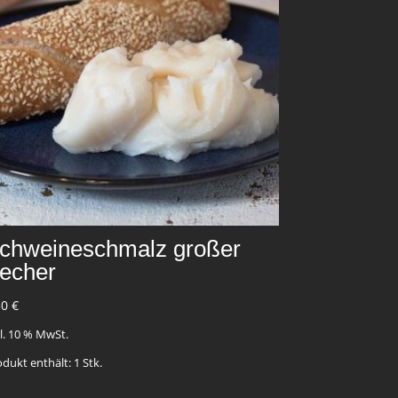
chweineschmalz großer
echer
50
€
kl. 10 % MwSt.
odukt enthält: 1
Stk.