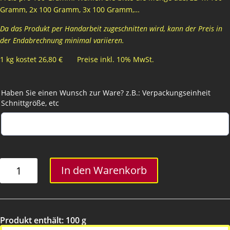
Gramm, 2x 100 Gramm, 3x 100 Gramm,…
Da das Produkt per Handarbeit zugeschnitten wird, kann der Preis in
der Endabrechnung minimal variieren.
1 kg kostet 26,80 € Preise inkl. 10% MwSt.
Haben Sie einen Wunsch zur Ware? z.B.: Verpackungseinheit
Schnittgröße, etc
Wiener
In den Warenkorb
hart
Menge
Produkt enthält: 100
g