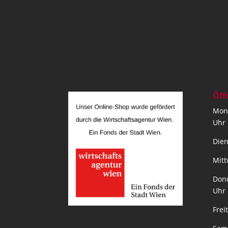
Öff
Mont
Uhr
Dien
Mitt
Donn
Uhr
Frei