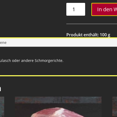
Kalbsgulasch
In den 
geschnitten
Menge
Produkt enthält: 100
g
gene
Gulasch oder andere Schmorgerichte.
n