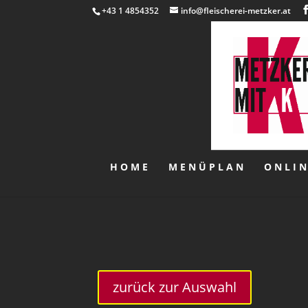
+43 1 4854352
info@fleischerei-metzker.at
HOME
MENÜPLAN
ONLI
zurück zur Auswahl