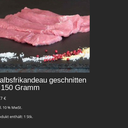
albsfrikandeau geschnitten
 150 Gramm
77
€
kl. 10 % MwSt.
odukt enthält: 1
Stk.