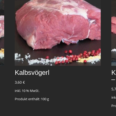
Kalbsvögerl
K
–
3,60
€
5,
inkl. 10 % MwSt.
in
Produkt enthält: 100
g
Pr