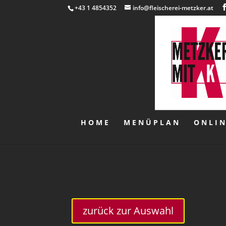
+43 1 4854352
info@fleischerei-metzker.at
HOME
MENÜPLAN
ONLI
zurück zur Auswahl