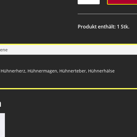
Huhn
gekocht
Menge
Produkt enthält: 1
Stk.
gene
, Hühnerherz, Hühnermagen, Hühnerteber, Hühnerhälse
n