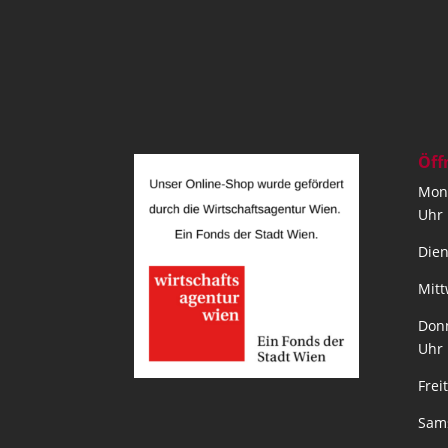
Öff
Mont
Uhr
Dien
Mitt
Donn
Uhr
Frei
Sams