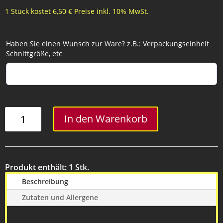
1 Stück kostet 6,50 € Preise inkl. 10% MwSt.
Haben Sie einen Wunsch zur Ware? z.B.: Verpackungseinheit
Schnittgröße, etc
Metzkers
In den Warenkorb
Haussauerkraut
im
Glas
Menge
Produkt enthält: 1
Stk.
Beschreibung
Zutaten und Allergene