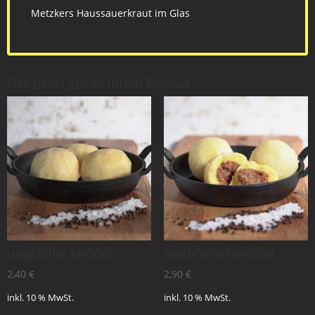
Metzkers Haussauerkraut im Glas
Das passt gut zu Ihrem Einkauf …
ungefüllte Knödel
Selchfleischknödel
2,40
€
2,90
€
inkl. 10 % MwSt.
inkl. 10 % MwSt.