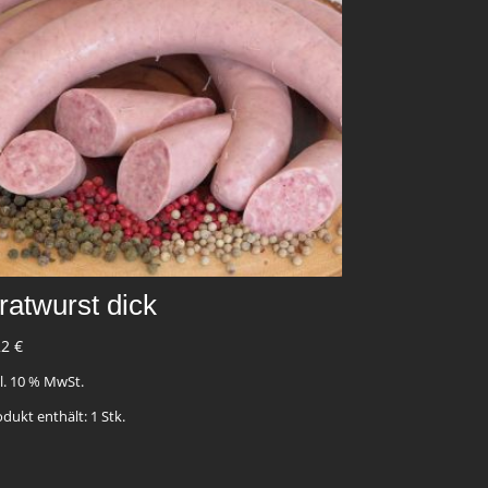
ratwurst dick
22
€
kl. 10 % MwSt.
odukt enthält: 1
Stk.