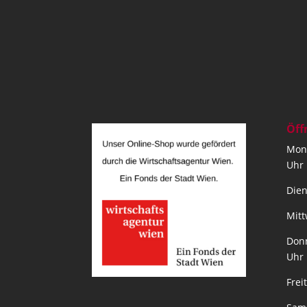
Öff
Mont
Uhr
Dien
Mitt
Donn
Uhr
Frei