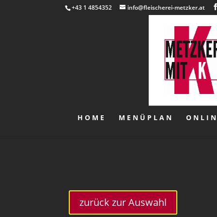
+43 1 4854352
info@fleischerei-metzker.at
HOME
MENÜPLAN
ONLI
zurück zur Auswahl