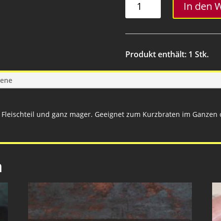
In den 
-
500
Gramm
Menge
Produkt enthält: 1
Stk.
gene
e Fleischteil und ganz mager. Geeignet zum Kurzbraten im Ganzen 
n