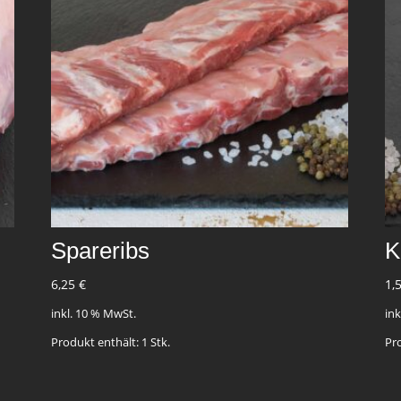
Spareribs
K
6,25
€
1,
inkl. 10 % MwSt.
in
Produkt enthält: 1
Stk.
Pr