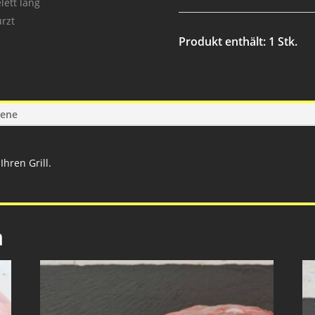
gewürzt
Menge
Produkt enthält: 1
Stk.
gene
Ihren Grill.
n