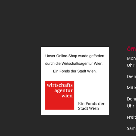
Öff
Mont
Uhr
Dien
Mitt
Donn
Uhr
Frei
Sams