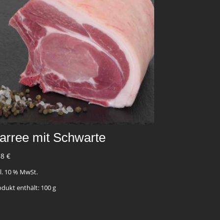
arree mit Schwarte
58
€
kl. 10 % MwSt.
odukt enthält: 100
g