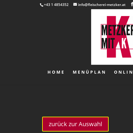
+43 1 4854352
info@fleischerei-metzker.at
HOME
MENÜPLAN
ONLI
zurück zur Auswahl