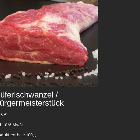
üferlschwanzel /
ürgermeisterstück
85
€
kl. 10 % MwSt.
odukt enthält: 100
g