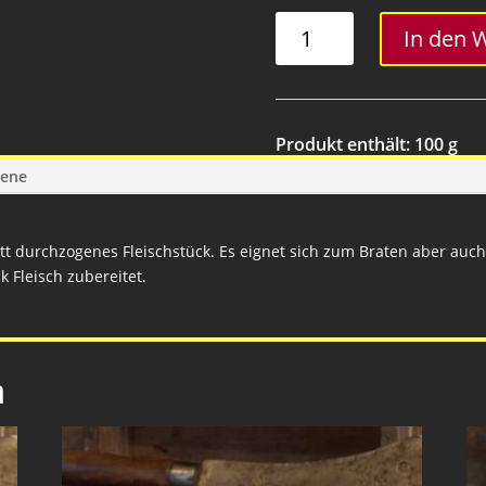
Rostbraten
In den 
Menge
Produkt enthält: 100
g
gene
ett durchzogenes Fleischstück. Es eignet sich zum Braten aber auch f
 Fleisch zubereitet.
n