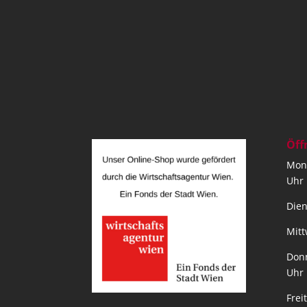
Öff
Mont
Uhr
Dien
Mitt
Donn
Uhr
Frei