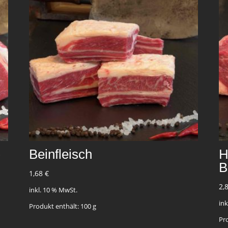
)
Beinfleisch
H
B
1,68
€
2,
inkl. 10 % MwSt.
in
Produkt enthält: 100
g
Pr