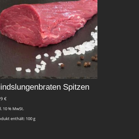
indslungenbraten Spitzen
99
€
kl. 10 % MwSt.
odukt enthält: 100
g