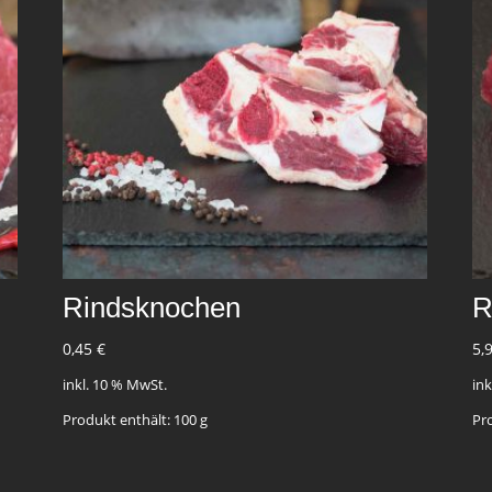
Rindsknochen
R
0,45
€
5,
inkl. 10 % MwSt.
in
Produkt enthält: 100
g
Pr