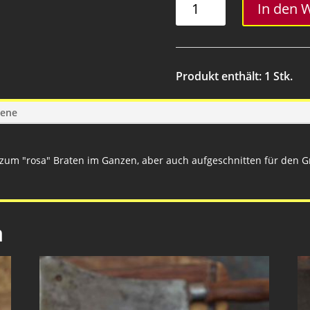
In den 
-
300
Gramm
Menge
Produkt enthält: 1
Stk.
gene
um "rosa" Braten im Ganzen, aber auch aufgeschnitten für den Gri
n