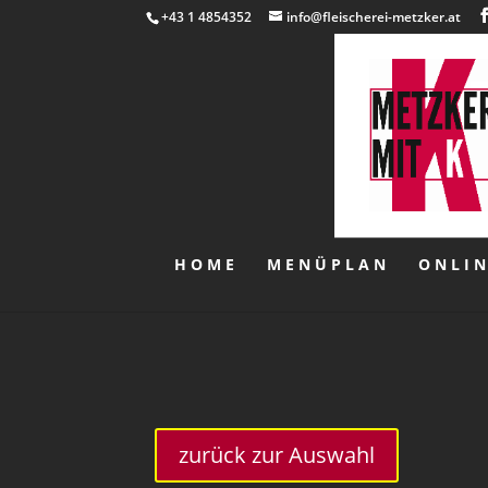
+43 1 4854352
info@fleischerei-metzker.at
HOME
MENÜPLAN
ONLI
zurück zur Auswahl