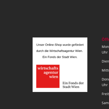
Öff
Mont
Uhr
Dien
Mitt
Donn
Uhr
Frei
Sams