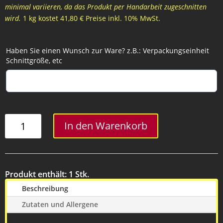
minimal variieren, da das Produkt per Handarbeit zugeschnitten
wird.
1 kg kostet 41,80 € Preise inkl. 10% MwSt.
Haben Sie einen Wunsch zur Ware? z.B.: Verpackungseinheit
Schnittgröße, etc
Porterhouse
In den Warenkorb
Steak
Menge
Produkt enthält: 1
Stk.
Beschreibung
Zutaten und Allergene