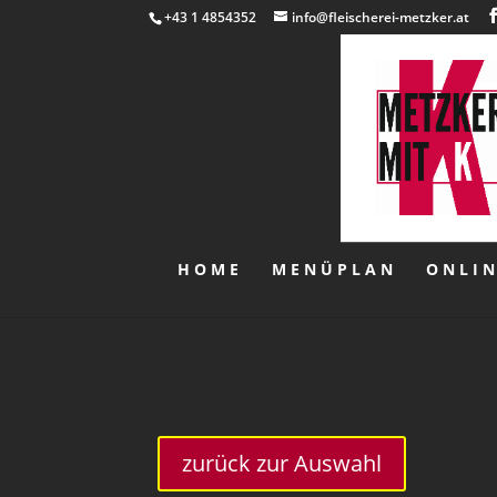
+43 1 4854352
info@fleischerei-metzker.at
HOME
MENÜPLAN
ONLI
zurück zur Auswahl