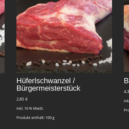
Hüferlschwanzel /
B
Bürgermeisterstück
4,
2,85
€
in
inkl. 10 % MwSt.
Pr
Produkt enthält: 100
g