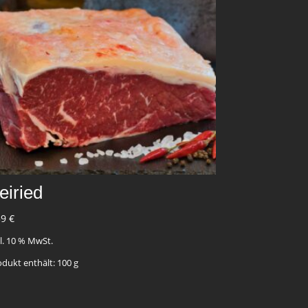
eiried
39
€
kl. 10 % MwSt.
odukt enthält: 100
g