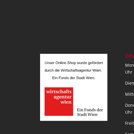
Öff
Mont
Uhr
Dien
Mitt
Donn
Uhr
Frei