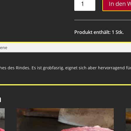
In den 
-
800
Gramm
Menge
Produkt enthält: 1
Stk.
gene
hes des Rindes. Es ist grobfasrig, eignet sich aber hervorragend für
n