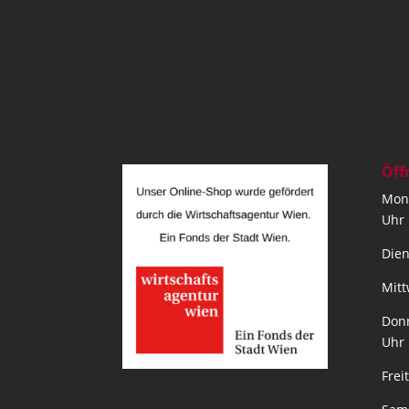
Öff
Mont
Uhr
Dien
Mitt
Donn
Uhr
Frei