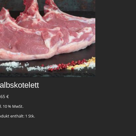
albskotelett
,65
€
kl. 10 % MwSt.
odukt enthält: 1
Stk.