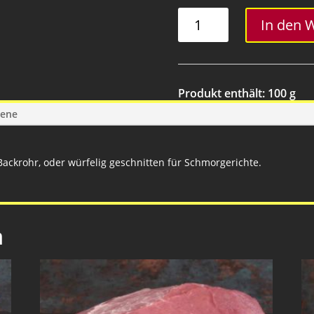
Kalbshals
In den 
ohne
Knochen
Menge
Produkt enthält: 100
g
gene
Backrohr, oder würfelig geschnitten für Schmorgerichte.
n