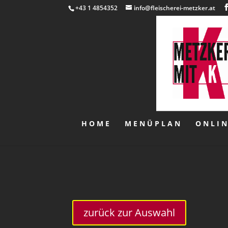
+43 1 4854352
info@fleischerei-metzker.at
HOME
MENÜPLAN
ONLI
zurück zur Auswahl