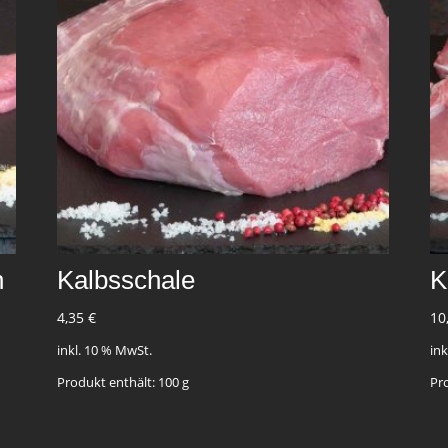
n
Kalbsschale
K
4,35
€
10
inkl. 10 % MwSt.
in
Produkt enthält: 100
g
Pr