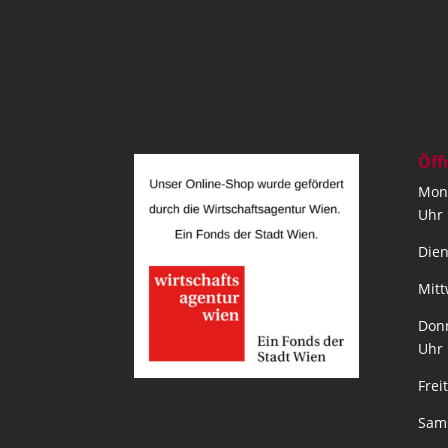
Öff
Mont
Uhr
Dien
Mitt
Donn
Uhr
Frei
Sams