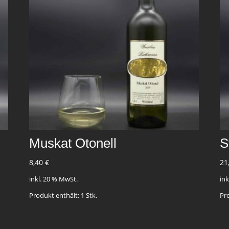
Muskat Otonell
S
8,40
€
21
inkl. 20 % MwSt.
in
Produkt enthält: 1
Stk.
Pr