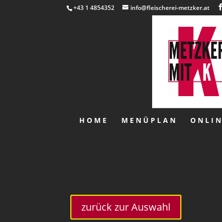
+43 1 4854352
info@fleischerei-metzker.at
HOME
MENÜPLAN
ONLI
zurück zur Auswahl