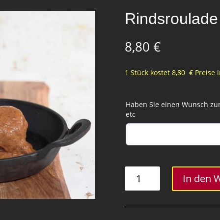
Rindsroulade
8,80
€
1 Stück kostet 8,80 € Preise 
Haben Sie einen Wunsch zur 
etc
Rindsroulade
In den 
im
Glas
Menge