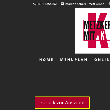
+43 1 4854352
info@fleischerei-metzker.at
HOME
MENÜPLAN
ONLI
zurück zur Auswahl