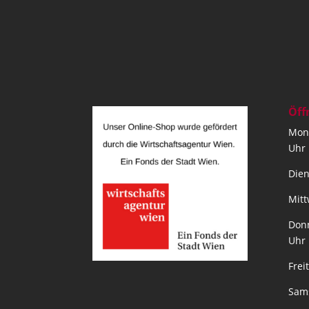
Öff
Mont
Uhr
Dien
Mitt
Donn
Uhr
Frei
Sams