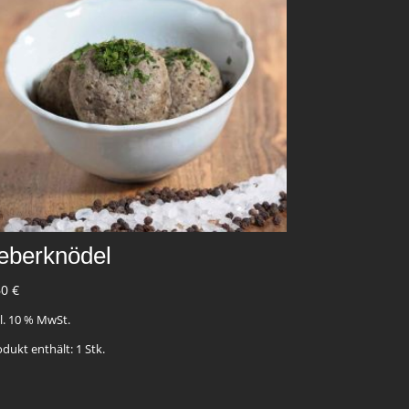
eberknödel
60
€
kl. 10 % MwSt.
odukt enthält: 1
Stk.