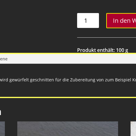
Schulter
In den 
ohne
Knochen
mit
Schwarte
Produkt enthält: 100
g
Menge
gene
ird gewürfelt geschnitten für die Zubereitung von zum Beispiel Kr
n