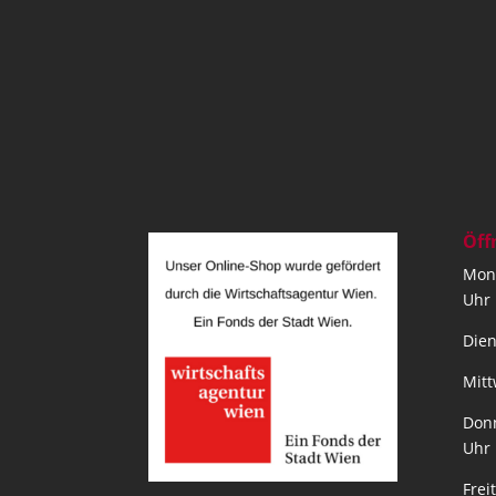
Öff
Mont
Uhr
Dien
Mitt
Donn
Uhr
Frei