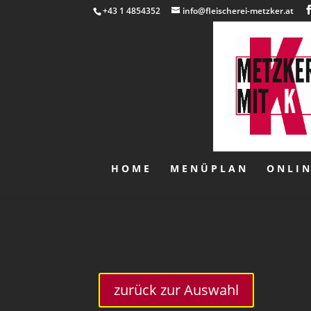
+43 1 4854352
info@fleischerei-metzker.at
HOME
MENÜPLAN
ONLI
zurück zur Auswahl