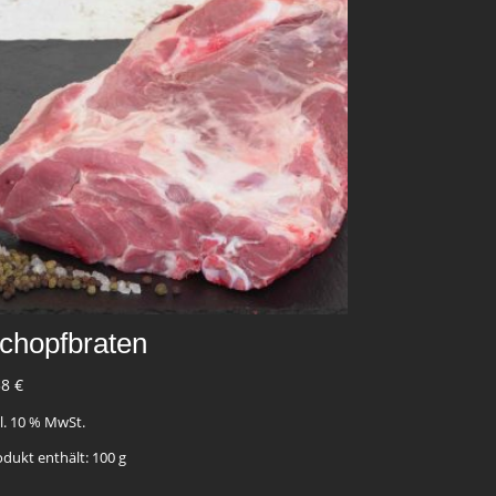
chopfbraten
58
€
kl. 10 % MwSt.
odukt enthält: 100
g