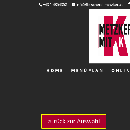
+43 1 4854352
info@fleischerei-metzker.at
HOME
MENÜPLAN
ONLI
zurück zur Auswahl