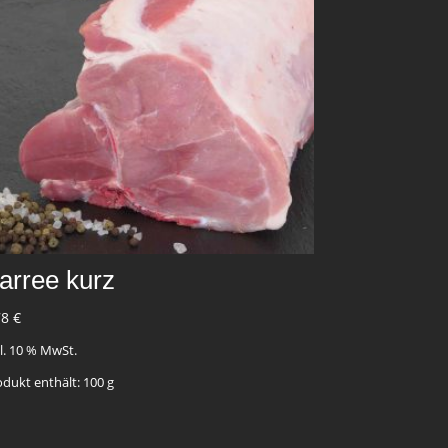
arree kurz
78
€
kl. 10 % MwSt.
odukt enthält: 100
g