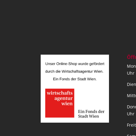
Öff
Mont
Uhr
Dien
Mitt
Donn
Uhr
Frei