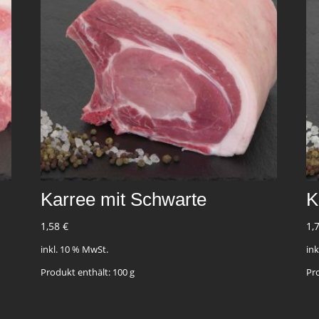
Karree mit Schwarte
K
1,58
€
1,
inkl. 10 % MwSt.
in
Produkt enthält: 100
g
Pr