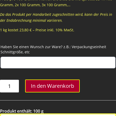
Gramm, 2x 100 Gramm, 3x 100 Gramm,…
Da das Produkt per Handarbeit zugeschnitten wird, kann der Preis in
der Endabrechnung minimal variieren.
1 kg kostet 23,80 € – Preise inkl. 10% MwSt.
Haben Sie einen Wunsch zur Ware? z.B.: Verpackungseinheit
Schnittgröße, etc
Kalbspariser
In den Warenkorb
Menge
Produkt enthält: 100
g