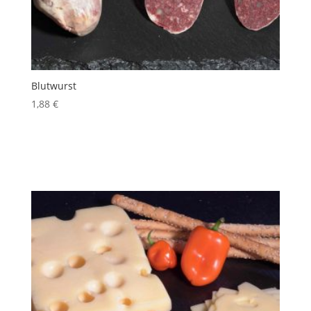
Blutwurst
1,88
€
inkl. 10 % MwSt.
Produkt enthält: 100
g