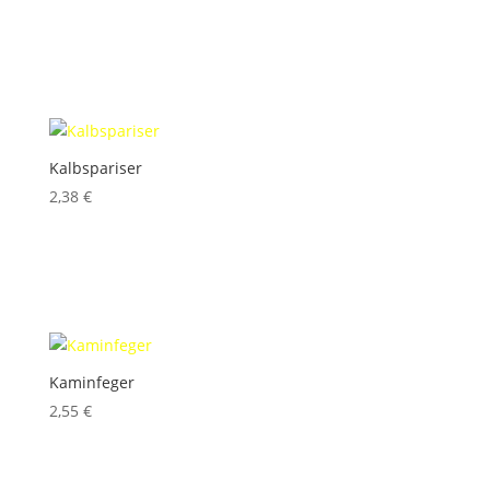
inkl. 10 % MwSt.
Produkt enthält: 100
g
Kalbspariser
2,38
€
inkl. 10 % MwSt.
Produkt enthält: 100
g
Kaminfeger
2,55
€
inkl. 10 % MwSt.
Produkt enthält: 100
g