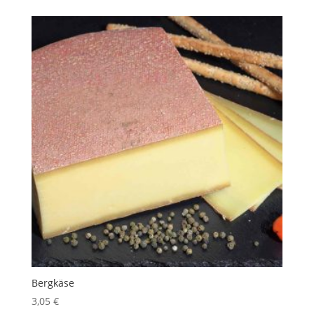
Bergkäse
3,05
€