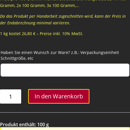
Gramm, 2x 100 Gramm, 3x 100 Gramm,…
Da das Produkt per Handarbeit zugeschnitten wird, kann der Preis in
der Endabrechnung minimal variieren.
1 kg kostet 26,80 € – Preise inkl. 10% MwSt.
Haben Sie einen Wunsch zur Ware? z.B.: Verpackungseinheit
Schnittgröße, etc
Jalapena
In den Warenkorb
hart
Menge
Produkt enthält: 100
g