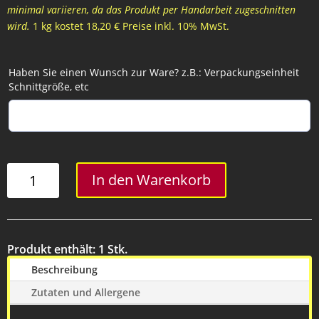
minimal variieren, da das Produkt per Handarbeit zugeschnitten
wird.
1 kg kostet 18,20 € Preise inkl. 10% MwSt.
Haben Sie einen Wunsch zur Ware? z.B.: Verpackungseinheit
Schnittgröße, etc
Extrakranz
In den Warenkorb
Menge
Produkt enthält: 1
Stk.
Beschreibung
Zutaten und Allergene