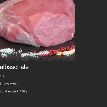
albsschale
35
€
kl. 10 % MwSt.
odukt enthält: 100
g