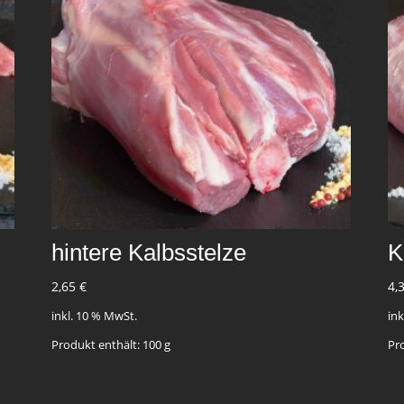
hintere Kalbsstelze
K
2,65
€
4,
inkl. 10 % MwSt.
in
Produkt enthält: 100
g
Pr