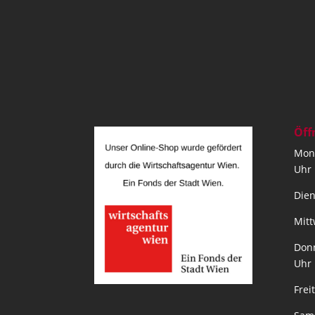
Öff
Mont
Uhr
Dien
Mitt
Donn
Uhr
Frei