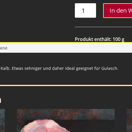
Kalbsvögerl
In den 
Menge
Produkt enthält: 100
g
gene
Kalb. Etwas sehniger und daher ideal geeignet für Gulasch.
n