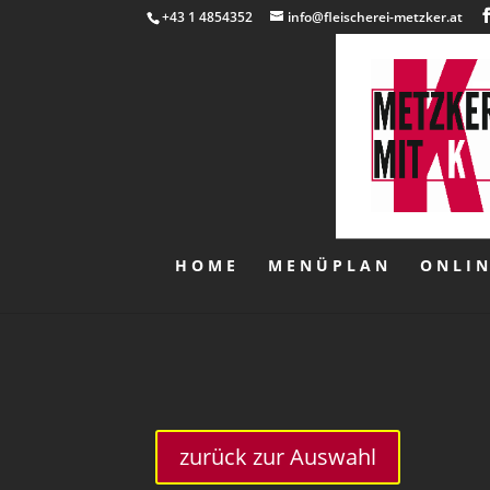
+43 1 4854352
info@fleischerei-metzker.at
HOME
MENÜPLAN
ONLI
zurück zur Auswahl