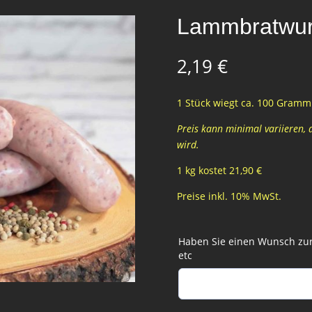
Lammbratwur
2,19
€
1 Stück wiegt ca. 100 Gramm 
Preis kann minimal variieren,
wird.
1 kg kostet 21,90 €
Preise inkl. 10% MwSt.
Haben Sie einen Wunsch zur 
etc