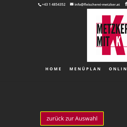
+43 1 4854352
info@fleischerei-metzker.at
HOME
MENÜPLAN
ONLI
zurück zur Auswahl