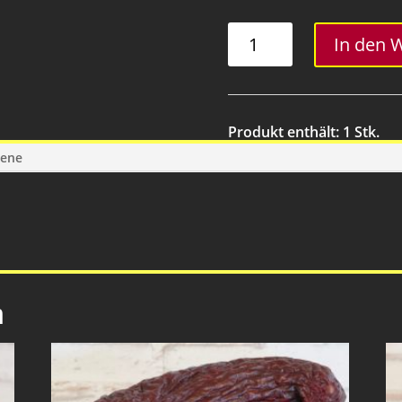
Lammbratwurst
In den 
Menge
Produkt enthält: 1
Stk.
gene
n