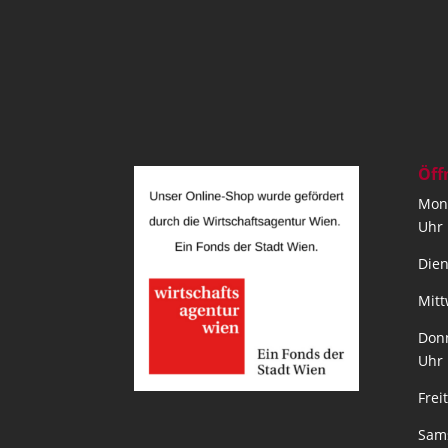
Öff
Mont
Uhr
Dien
Mitt
Donn
Uhr
Frei
Sams