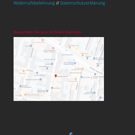
Widerrufsbelehrung
//
Datenschutzerklärung
Besuchen Sie uns in Wien-Hernals: