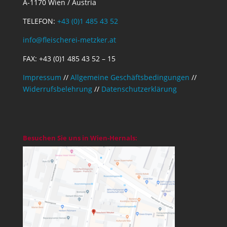
A-1170 Wien / Austria
TELEFON:
+43 (0)1 485 43 52
info@fleischerei-metzker.at
FAX: +43 (0)1 485 43 52 – 15
Impressum
//
Allgemeine Geschäftsbedingungen
//
Widerrufsbelehrung
//
Datenschutzerklärung
Besuchen Sie uns in Wien-Hernals: