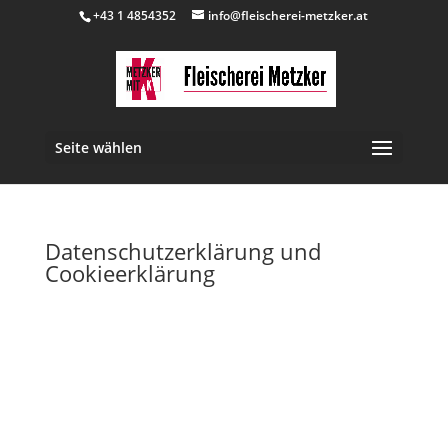
+43 1 4854352
info@fleischerei-metzker.at
Seite wählen
Datenschutzerklärung und
Cookieerklärung
1. Einleitung
Der Schutz Ihrer persönlichen Daten ist uns,
Fleischerei Metzker e.U., Mariengasse 47, 1170 Wien,
Tel: + 43 (0)1 485 43 52, E-Mail: office@fleischerei-
metzker.at, („Fleischerei Metzker“, „wir“) ein