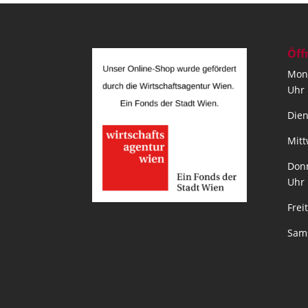
Öff
Mont
Uhr
Dien
Mitt
Donn
Uhr
Frei
Sams